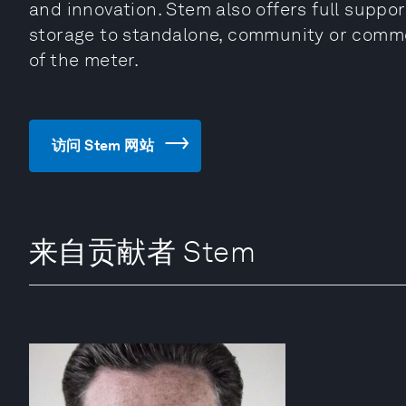
and innovation. Stem also offers full suppor
storage to standalone, community or commer
of the meter.
访问 Stem 网站
来自贡献者 Stem