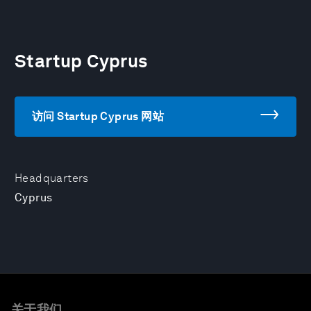
Startup Cyprus
访问 Startup Cyprus 网站
Headquarters
Cyprus
关于我们