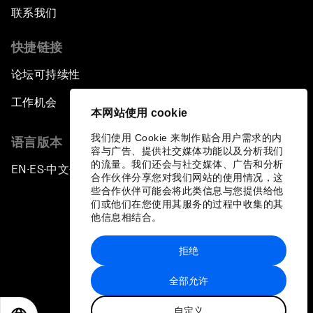
联系我们
快捷链接
论坛可持续性
工作机会
本网站使用 cookie
我们使用 Cookie 来制作贴合用户需求的内
语言版本
容与广告、提供社交媒体功能以及分析我们
的流量。我们还会与社交媒体、广告和分析
EN
ES
中文
日本語
▪
▪
▪
合作伙伴分享您对我们网站的使用情况，这
些合作伙伴可能会将此类信息与您提供给他
们或他们在您使用其服务的过程中收集的其
他信息相结合。
拒绝
隐私政策和服务条款
全部允许
站点地图
自定义