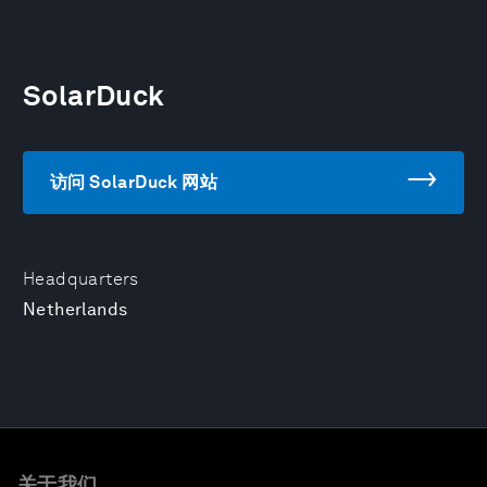
SolarDuck
访问 SolarDuck 网站
Headquarters
Netherlands
关于我们