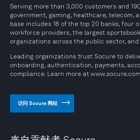
Serving more than 3,000 customers and 190+
government, gaming, healthcare, telecom, 
base includes 18 of the top 20 banks, four o
workforce providers, the largest sportsboo
organizations across the public sector, an
Leading organizations trust Socure to delive
onboarding, authentication, payments, acc
compliance. Learn more at www.socure.co
访问 Socure 网站
来自贡献者 Socure