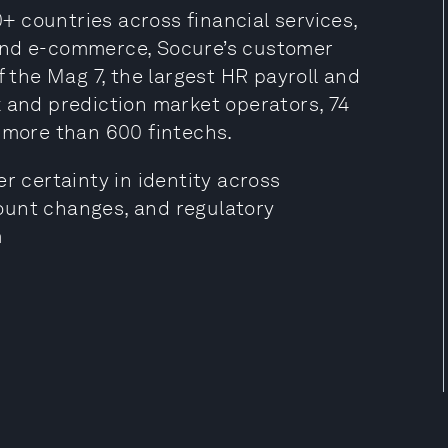
 countries across financial services,
and e-commerce, Socure’s customer
f the Mag 7, the largest HR payroll and
k and prediction market operators, 74
d more than 600 fintechs.
r certainty in identity across
ount changes, and regulatory
m