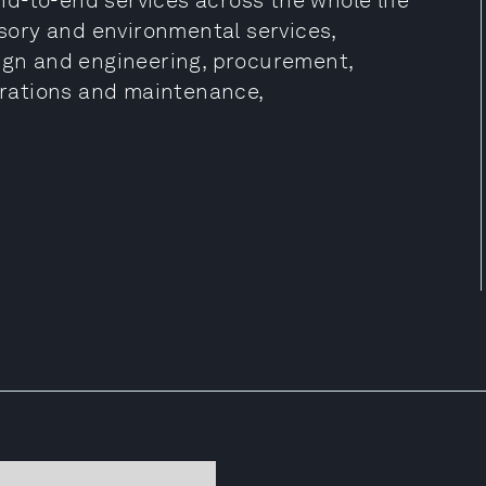
end-to-end services across the whole life
isory and environmental services,
sign and engineering, procurement,
rations and maintenance,