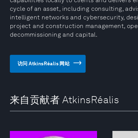
capabilities locally to clients and delivers 
cycle of an asset, including consulting, adv
intelligent networks and cybersecurity, de
project and construction management, ope
decommissioning and capital.
访问 AtkinsRéalis 网站
来自贡献者 AtkinsRéalis