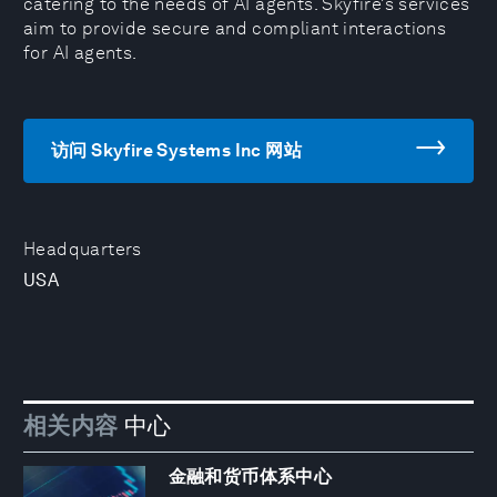
catering to the needs of AI agents. Skyfire’s services
aim to provide secure and compliant interactions
for AI agents.
访问 Skyfire Systems Inc 网站
Headquarters
USA
相关内容
中心
金融和货币体系中心