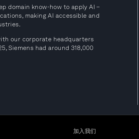
deep domain know-how to apply AI –
ications, making AI accessible and
stries.
ith our corporate headquarters
025, Siemens had around 318,000
加入我们