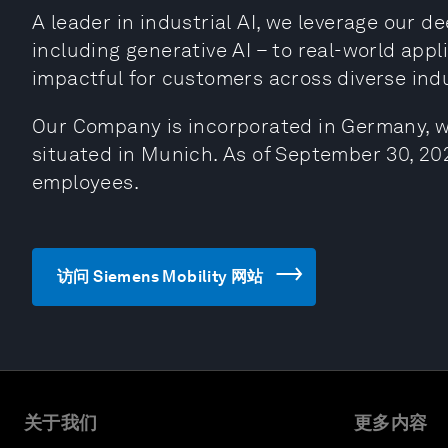
A leader in industrial AI, we leverage our 
including generative AI – to real-world appl
impactful for customers across diverse indu
Our Company is incorporated in Germany, w
situated in Munich. As of September 30, 2
employees.
访问 Siemens Mobility 网站
关于我们
更多内容