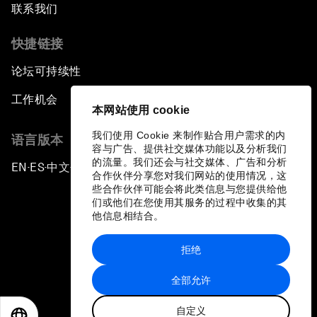
联系我们
快捷链接
论坛可持续性
工作机会
本网站使用 cookie
我们使用 Cookie 来制作贴合用户需求的内
语言版本
容与广告、提供社交媒体功能以及分析我们
的流量。我们还会与社交媒体、广告和分析
EN
ES
中文
日本語
▪
▪
▪
合作伙伴分享您对我们网站的使用情况，这
些合作伙伴可能会将此类信息与您提供给他
们或他们在您使用其服务的过程中收集的其
他信息相结合。
拒绝
隐私政策和服务条款
全部允许
站点地图
自定义
©
2026
世界经济论坛
EN
ES
中文
日本語