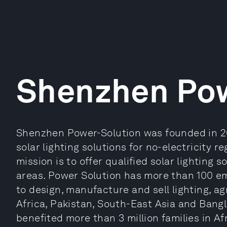
Shenzhen Pow
Shenzhen Power-Solution was founded in 20
solar lighting solutions for no-electricity 
mission is to offer qualified solar lighting so
areas. Power Solution has more than 100 emp
to design, manufacture and sell lighting, a
Africa, Pakistan, South-East Asia and Ban
benefited more than 3 million families in Afr