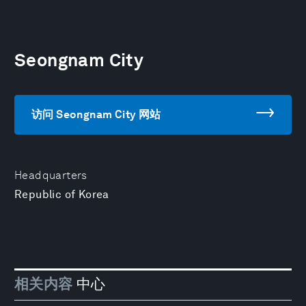
Seongnam City
访问 Seongnam City 网站
Headquarters
Republic of Korea
相关内容
中心