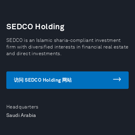
SEDCO Holding
SEDCO is an Islamic sharia-compliant investment
firm with diversified interests in financial real estate
and direct investments.
访问 SEDCO Holding 网站
Headquarters
Saudi Arabia