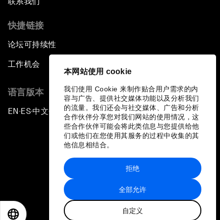
联系我们
快捷链接
论坛可持续性
工作机会
本网站使用 cookie
我们使用 Cookie 来制作贴合用户需求的内
语言版本
容与广告、提供社交媒体功能以及分析我们
的流量。我们还会与社交媒体、广告和分析
EN
ES
中文
日本語
▪
▪
▪
合作伙伴分享您对我们网站的使用情况，这
些合作伙伴可能会将此类信息与您提供给他
们或他们在您使用其服务的过程中收集的其
他信息相结合。
拒绝
隐私政策和服务条款
全部允许
站点地图
自定义
©
2026
世界经济论坛
EN
ES
中文
日本語