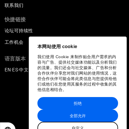
联系我们
快捷链接
论坛可持续性
工作机会
本网站使用 cookie
我们使用 Cookie 来制作贴合用户需求的内
语言版本
容与广告、提供社交媒体功能以及分析我们
的流量。我们还会与社交媒体、广告和分析
EN
ES
中文
日本語
▪
▪
▪
合作伙伴分享您对我们网站的使用情况，这
些合作伙伴可能会将此类信息与您提供给他
们或他们在您使用其服务的过程中收集的其
他信息相结合。
拒绝
隐私政策和服务条款
全部允许
站点地图
自定义