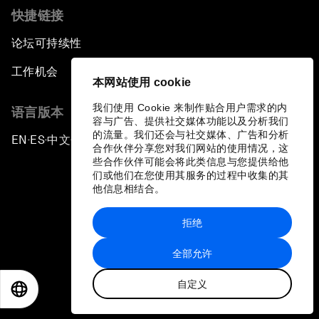
快捷链接
论坛可持续性
工作机会
本网站使用 cookie
我们使用 Cookie 来制作贴合用户需求的内
语言版本
容与广告、提供社交媒体功能以及分析我们
的流量。我们还会与社交媒体、广告和分析
EN
ES
中文
日本語
▪
▪
▪
合作伙伴分享您对我们网站的使用情况，这
些合作伙伴可能会将此类信息与您提供给他
们或他们在您使用其服务的过程中收集的其
他信息相结合。
拒绝
隐私政策和服务条款
全部允许
站点地图
自定义
©
2026
世界经济论坛
EN
ES
中文
日本語