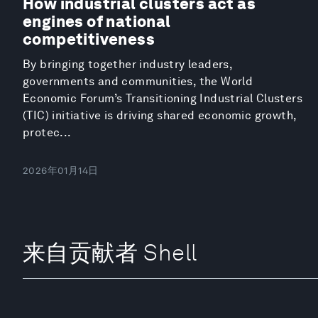
How industrial clusters act as
engines of national
competitiveness
By bringing together industry leaders,
governments and communities, the World
Economic Forum’s Transitioning Industrial Clusters
(TIC) initiative is driving shared economic growth,
protec...
2026年01月14日
来自贡献者 Shell