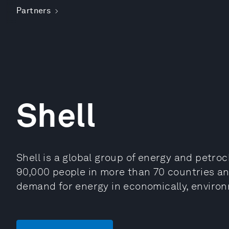
Partners
Shell
Shell is a global group of energy and pet
90,000 people in more than 70 countries and
demand for energy in economically, environ