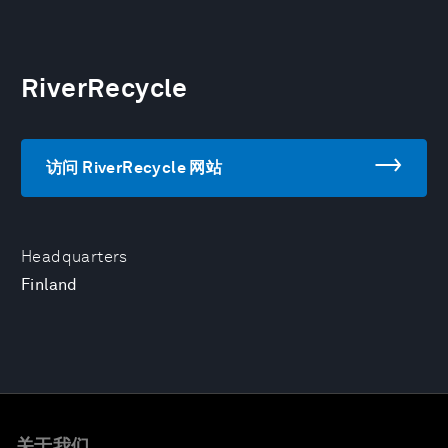
RiverRecycle
访问 RiverRecycle 网站
Headquarters
Finland
关于我们