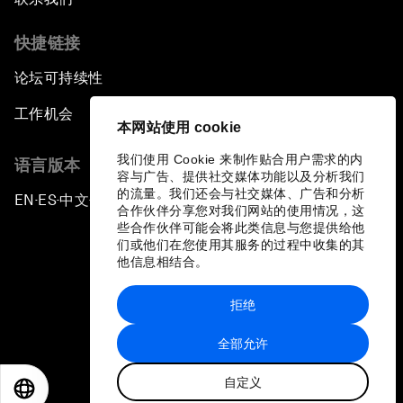
快捷链接
论坛可持续性
工作机会
本网站使用 cookie
我们使用 Cookie 来制作贴合用户需求的内
语言版本
容与广告、提供社交媒体功能以及分析我们
的流量。我们还会与社交媒体、广告和分析
EN
ES
中文
日本語
▪
▪
▪
合作伙伴分享您对我们网站的使用情况，这
些合作伙伴可能会将此类信息与您提供给他
们或他们在您使用其服务的过程中收集的其
他信息相结合。
拒绝
隐私政策和服务条款
全部允许
站点地图
自定义
©
2026
世界经济论坛
EN
ES
中文
日本語