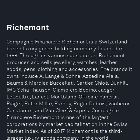
Richemont
Compagnie Financière Richemont is a Switzerland-
based luxury goods holding company founded in
1988. Through its various subsidiaries, Richemont
produces and sells jewellery, watches, leather
goods, pens, clothing and accessories. The brands it
owns include A. Lange & Söhne, Azzedine Alaïa,
Baume & Mercier, Buccellati, Cartier, Chloé, Dunhill,
IWC Schaffhausen, Giampiero Bodino, Jaeger-
LeCoultre, Lancel, Montblanc, Officine Panerai,
Piaget, Peter Millar, Purdey, Roger Dubuis, Vacheron
Constantin, and Van Cleef & Arpels. Compagnie
Financière Richemont is one of the largest
corporations by market capitalization in the Swiss
Market Index. As of 2017, Richemont is the third-
largest luxury goods company in the world.