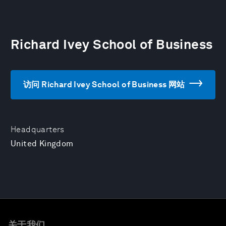
Richard Ivey School of Business
访问 Richard Ivey School of Business 网站
Headquarters
United Kingdom
关于我们