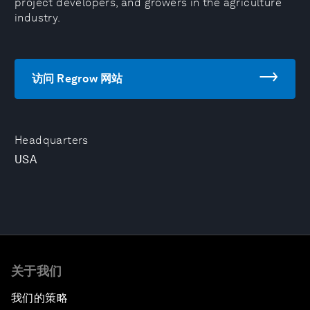
project developers, and growers in the agriculture
industry.
访问 Regrow 网站
Headquarters
USA
关于我们
我们的策略