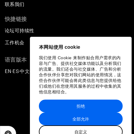
联系我们
快捷链接
论坛可持续性
工作机会
本网站使用 cookie
我们使用 Cookie 来制作贴合用户需求的内
语言版本
容与广告、提供社交媒体功能以及分析我们
的流量。我们还会与社交媒体、广告和分析
EN
ES
中文
日本語
▪
▪
▪
合作伙伴分享您对我们网站的使用情况，这
些合作伙伴可能会将此类信息与您提供给他
们或他们在您使用其服务的过程中收集的其
他信息相结合。
拒绝
隐私政策和服务条款
全部允许
站点地图
自定义
©
2026
世界经济论坛