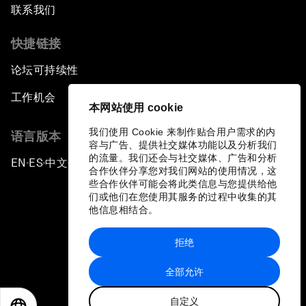
联系我们
快捷链接
论坛可持续性
工作机会
本网站使用 cookie
我们使用 Cookie 来制作贴合用户需求的内
语言版本
容与广告、提供社交媒体功能以及分析我们
的流量。我们还会与社交媒体、广告和分析
EN
ES
中文
日本語
▪
▪
▪
合作伙伴分享您对我们网站的使用情况，这
些合作伙伴可能会将此类信息与您提供给他
们或他们在您使用其服务的过程中收集的其
他信息相结合。
拒绝
隐私政策和服务条款
全部允许
站点地图
自定义
©
2026
世界经济论坛