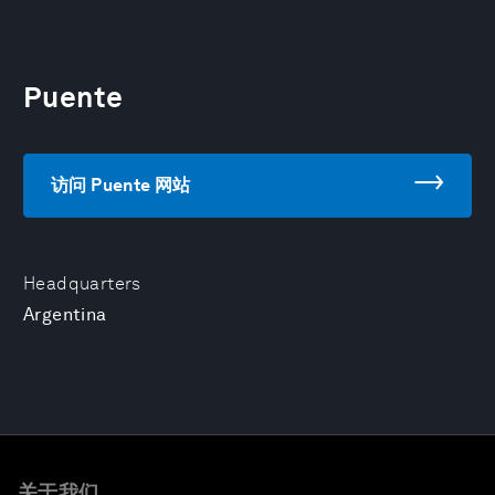
Puente
访问 Puente 网站
Headquarters
Argentina
关于我们