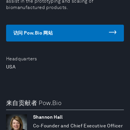
assist in the prototyping and scaling of
biomanufactured products.
访问 Pow.Bio 网站
Headquarters
USA
来自贡献者 Pow.Bio
Shannon Hall
Co-Founder and Chief Executive Officer