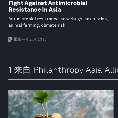
Fight Against Antimicrobial
Resistance in Asia
Antimicrobial resistance, superbugs, antibiotics,
animal farming, climate risk
报告
— 5 五月 2025
1 来自 Philanthropy Asia A