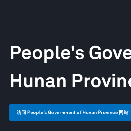
People's Gov
Hunan Provin
访问 People's Government of Hunan Province 网站