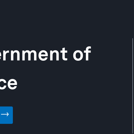
ernment of
ce