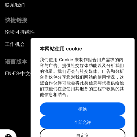
联系我们
快捷链接
论坛可持续性
工作机会
本网站使用 cookie
我们使用 Cookie 来制作贴合用户需求的内
语言版本
容与广告、提供社交媒体功能以及分析我们
的流量。我们还会与社交媒体、广告和分析
EN
ES
中文
日本語
▪
▪
▪
合作伙伴分享您对我们网站的使用情况，这
些合作伙伴可能会将此类信息与您提供给他
们或他们在您使用其服务的过程中收集的其
他信息相结合。
拒绝
隐私政策和服务条款
全部允许
站点地图
自定义