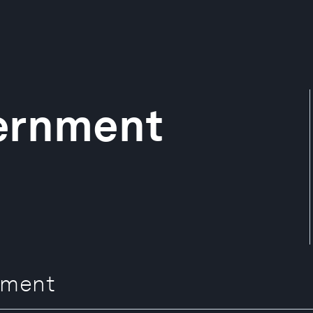
ernment
ment