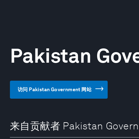
Pakistan Gov
访问 Pakistan Government 网站
来自贡献者 Pakistan Govern