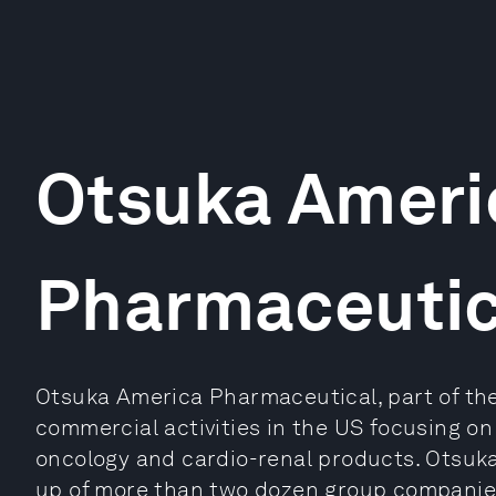
Otsuka Ameri
Pharmaceutic
Otsuka America Pharmaceutical, part of th
commercial activities in the US focusing on 
oncology and cardio-renal products. Otsuk
up of more than two dozen group companies 