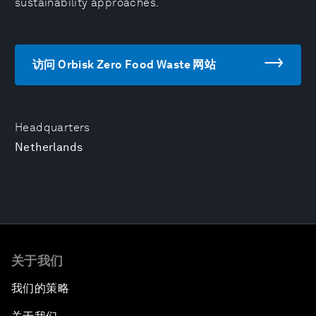
sustainability approaches.
访问 Orbisk Zero Food Waste 网站
Headquarters
Netherlands
关于我们
我们的策略