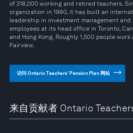
of 318,000 working and retired teachers. S
organization in 1990, it has built an intern
leadership in investment management and m
employees at its head office in Toronto, Ca
and Hong Kong. Roughly 1,500 people work at
Fairview.
访问 Ontario Teachers' Pension Plan 网站
来自贡献者 Ontario Teachers'