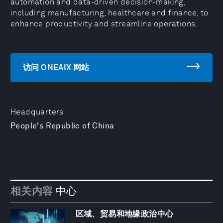
automation and data-driven decision-making,
including manufacturing, healthcare and finance, to
enhance productivity and streamline operations.
访问 ONEAIX 网站
Headquarters
People's Republic of China
相关内容
中心
区域、贸易和地缘政治中心