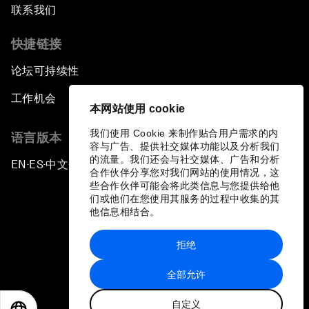
联系我们
快捷链接
论坛可持续性
工作机会
本网站使用 cookie
我们使用 Cookie 来制作贴合用户需求的内
语言版本
容与广告、提供社交媒体功能以及分析我们
的流量。我们还会与社交媒体、广告和分析
EN
ES
中文
日本語
▪
▪
▪
合作伙伴分享您对我们网站的使用情况，这
些合作伙伴可能会将此类信息与您提供给他
们或他们在您使用其服务的过程中收集的其
他信息相结合。
拒绝
隐私政策和服务条款
全部允许
站点地图
自定义
©
2026
世界经济论坛