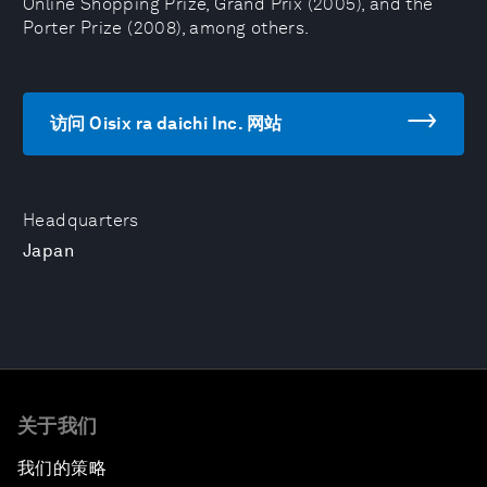
Online Shopping Prize, Grand Prix (2005), and the
Porter Prize (2008), among others.
访问 Oisix ra daichi Inc. 网站
Headquarters
Japan
关于我们
我们的策略