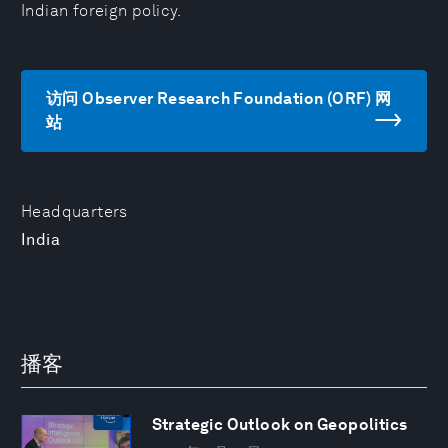
Indian foreign policy.
访问 Observer Research Foundation (ORF) 网
站
Headquarters
India
播客
Strategic Outlook on Geopolitics