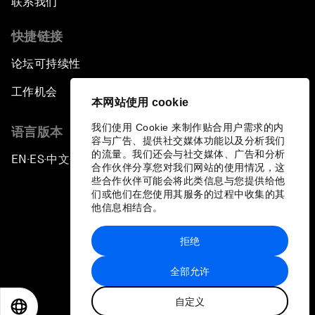
联系我们
快捷链接
论坛可持续性
工作机会
本网站使用 cookie
我们使用 Cookie 来制作贴合用户需求的内
语言版本
容与广告、提供社交媒体功能以及分析我们
的流量。我们还会与社交媒体、广告和分析
EN
ES
中文
日本語
▪
▪
▪
合作伙伴分享您对我们网站的使用情况，这
些合作伙伴可能会将此类信息与您提供给他
们或他们在您使用其服务的过程中收集的其
他信息相结合。
拒绝
隐私政策和服务条款
全部允许
站点地图
自定义
©
2026
世界经济论坛
EN
ES
中文
日本語