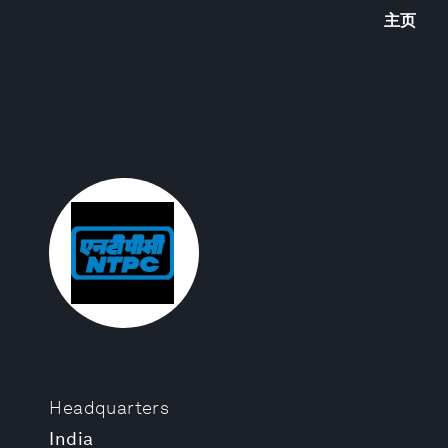
主页
Headquarters
India