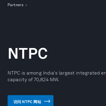
Partners
NTPC
NTPC is among India's largest integrated e
capacity of 70,824 MW.
访问 NTPC 网站