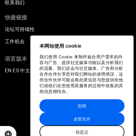
联系我们
快捷链接
论坛可持续性
工作机会
本网站使用 cookie
我们使用 Cookie 来制作贴合用户需求的内
语言版本
容与广告、提供社交媒体功能以及分析我们
的流量。我们还会与社交媒体、广告和分析
EN
ES
中文
日本語
▪
▪
▪
合作伙伴分享您对我们网站的使用情况，这
些合作伙伴可能会将此类信息与您提供给他
们或他们在您使用其服务的过程中收集的其
他信息相结合。
拒绝
隐私政策和服务条款
全部允许
站点地图
自定义
©
2026
世界经济论坛
EN
ES
中文
日本語