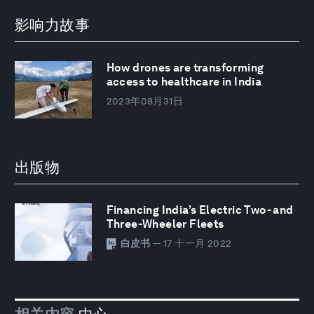
影响力故事
How drones are transforming
access to healthcare in India
2023年08月31日
出版物
Financing India’s Electric Two- and
Three-Wheeler Fleets
白皮书
— 17 十一月 2022