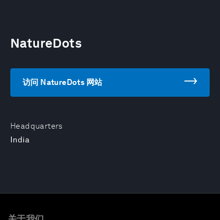
NatureDots
访问 NatureDots 网站
Headquarters
India
关于我们