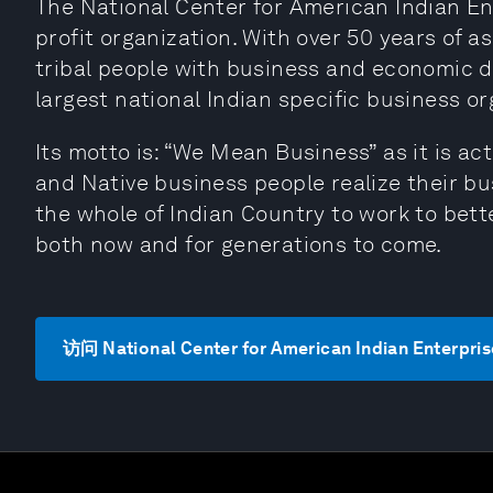
The National Center for American Indian En
profit organization. With over 50 years of a
tribal people with business and economic d
largest national Indian specific business or
Its motto is: “We Mean Business” as it is ac
and Native business people realize their b
the whole of Indian Country to work to bett
both now and for generations to come.
访问 National Center for American Indian Enterpr