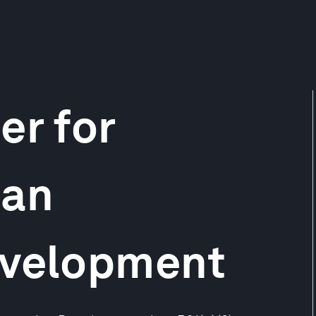
er for
ian
evelopment