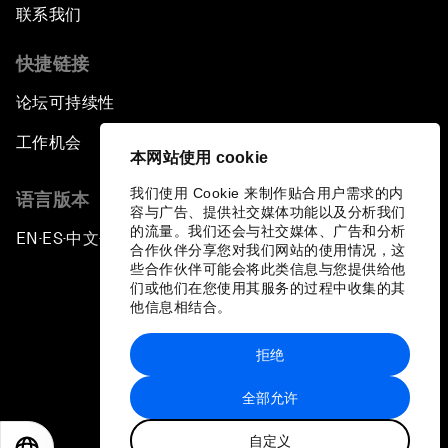
联系我们
快捷链接
论坛可持续性
工作机会
本网站使用 cookie
我们使用 Cookie 来制作贴合用户需求的内
语言版本
容与广告、提供社交媒体功能以及分析我们
的流量。我们还会与社交媒体、广告和分析
EN
ES
中文
日本語
▪
▪
▪
合作伙伴分享您对我们网站的使用情况，这
些合作伙伴可能会将此类信息与您提供给他
们或他们在您使用其服务的过程中收集的其
他信息相结合。
拒绝
隐私政策和服务条款
全部允许
站点地图
自定义
©
2026
世界经济论坛