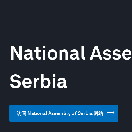
National Ass
Serbia
访问 National Assembly of Serbia 网站