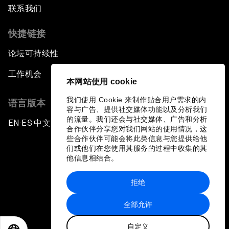
联系我们
快捷链接
论坛可持续性
工作机会
本网站使用 cookie
我们使用 Cookie 来制作贴合用户需求的内
语言版本
容与广告、提供社交媒体功能以及分析我们
的流量。我们还会与社交媒体、广告和分析
EN
ES
中文
日本語
▪
▪
▪
合作伙伴分享您对我们网站的使用情况，这
些合作伙伴可能会将此类信息与您提供给他
们或他们在您使用其服务的过程中收集的其
他信息相结合。
拒绝
隐私政策和服务条款
全部允许
站点地图
自定义