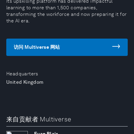
Its upskilling platform has delivered impactful
learning to more than 1,500 companies,
transforming the workforce and now preparing it for
the AI era.
访问 Multiverse 网站
Headquarters
United Kingdom
来自贡献者 Multiverse
Euan Blair