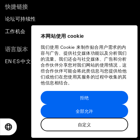
快捷链接
论坛可持续性
工作机会
本网站使用 cookie
我们使用 Cookie 来制作贴合用户需求的内
语言版本
容与广告、提供社交媒体功能以及分析我们
的流量。我们还会与社交媒体、广告和分析
EN
ES
中文
日本語
▪
▪
▪
合作伙伴分享您对我们网站的使用情况，这
些合作伙伴可能会将此类信息与您提供给他
们或他们在您使用其服务的过程中收集的其
他信息相结合。
拒绝
隐私政策和服务条款
全部允许
站点地图
自定义
©
2026
世界经济论坛
EN
ES
中文
日本語