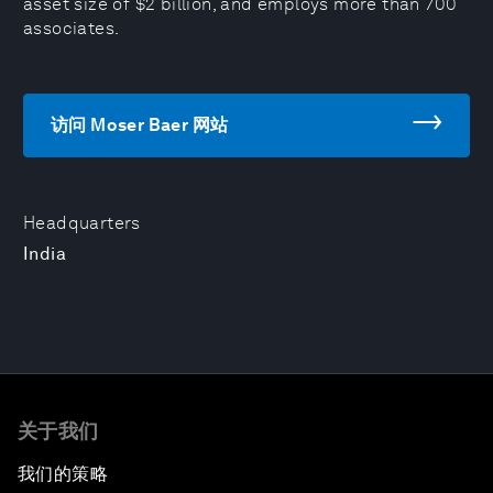
asset size of $2 billion, and employs more than 700
associates.
访问 Moser Baer 网站
Headquarters
India
关于我们
我们的策略