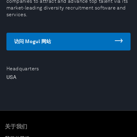
companies to attract and advance top talent via its
market-leading diversity recruitment software and
services.
访问 Mogul 网站
Headquarters
USA
关于我们