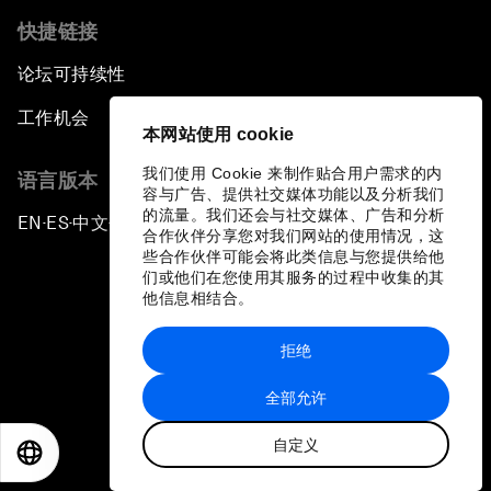
快捷链接
论坛可持续性
工作机会
本网站使用 cookie
我们使用 Cookie 来制作贴合用户需求的内
语言版本
容与广告、提供社交媒体功能以及分析我们
的流量。我们还会与社交媒体、广告和分析
EN
ES
中文
日本語
▪
▪
▪
合作伙伴分享您对我们网站的使用情况，这
些合作伙伴可能会将此类信息与您提供给他
们或他们在您使用其服务的过程中收集的其
他信息相结合。
拒绝
隐私政策和服务条款
全部允许
站点地图
自定义
©
2026
世界经济论坛
EN
ES
中文
日本語