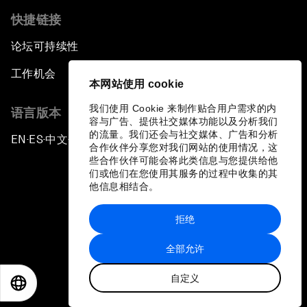
快捷链接
论坛可持续性
工作机会
本网站使用 cookie
我们使用 Cookie 来制作贴合用户需求的内
语言版本
容与广告、提供社交媒体功能以及分析我们
的流量。我们还会与社交媒体、广告和分析
EN
ES
中文
日本語
▪
▪
▪
合作伙伴分享您对我们网站的使用情况，这
些合作伙伴可能会将此类信息与您提供给他
们或他们在您使用其服务的过程中收集的其
他信息相结合。
拒绝
隐私政策和服务条款
全部允许
站点地图
自定义
©
2026
世界经济论坛
EN
ES
中文
日本語